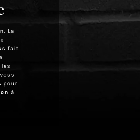
e
n. La
re
s fait
e
 les
 vous
s pour
yon
à