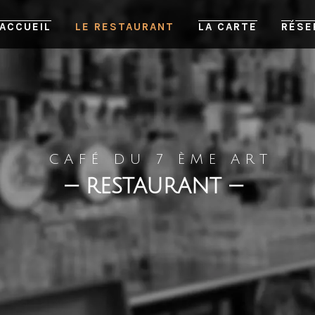
ACCUEIL
LE RESTAURANT
LA CARTE
RÉSE
C A F É D U 7 È M E A R T
—
RESTAURANT
—