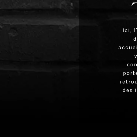
Ici,
d
accue
con
port
retro
des 